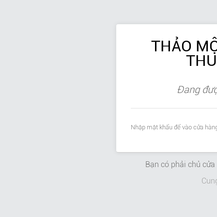
THẢO MỘ
THU
Đang đượ
Nhập mật khẩu để vào cửa hàng
Bạn có phải chủ cử
Cun